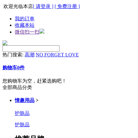
欢迎光临本店
[ 请登录 ]
[ 免费注册 ]
我的订单
收藏本站
微信扫一扫
热门搜索:
高潮
NO FORGET LOVE
购物车
0
件
您购物车为空，赶紧选购吧！
全部商品分类
情趣用品
>
护肤品
护肤品